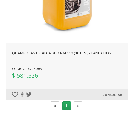
QUÃ­MICO ANTI CALCÃ¡REO RM 110 (10 LTS.) - LÃ­NEA HDS
CÓDIGO: 6.295-303.0
$ 581.526
CONSULTAR
«
1
»