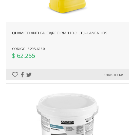
QUÃ­MICO ANTI CALCÃ¡REO RM 110 (1 LT.) - LÃ­NEA HDS
CÓDIGO: 6.295-625.0
$ 62.255
CONSULTAR