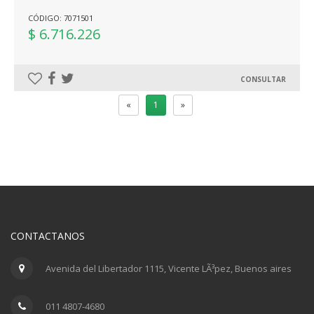
CÓDIGO: 7071501
$ 6.716.226
CONSULTAR
«
1
»
CONTACTANOS
Avenida del Libertador 1115, Vicente LÃ³pez, Buenos aires
011 4807-4680