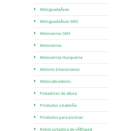
MotoguadaÃ±as
MotoguadaÃ±as Stihl
Motosierras Stihl
Motosierras
Motosierras Husqvarna
Motores Estacionarios
Motocultivadores
Podadores de altura
Productos a baterÃ­a
Productos para piscinas
Robot cortadora de cÃ©sped