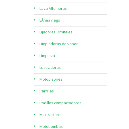
Lava Alfombras
LÃ­nea riego
Lijadoras Orbitales
Limpiadoras de vapor
Limpieza
Lustradoras
Motopisones
Parrillas
Rodillos compactadores
Minitractores
Motobombas