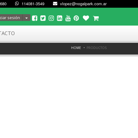
4680
114081-3549
vlopez@nogalpark.com.ar
Toggle Dropdown
ciar sesión
TACTO
HOME
PRODUCTOS