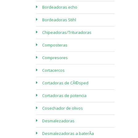
Bordeadoras echo
Bordeadoras Stihl
Chipeadoras/Trituradoras
Composteras
Compresores
Cortacercos
Cortadoras de CÃ©sped
Cortadoras de potencia
Cosechador de olivos
Desmalezadoras
Desmalezadoras a baterÃ­a