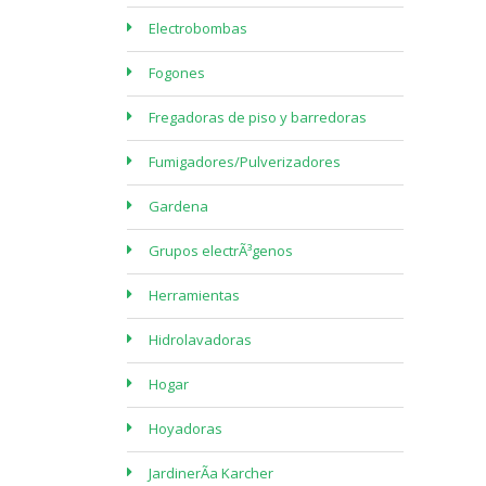
Electrobombas
Fogones
Fregadoras de piso y barredoras
Fumigadores/Pulverizadores
Gardena
Grupos electrÃ³genos
Herramientas
Hidrolavadoras
Hogar
Hoyadoras
JardinerÃ­a Karcher