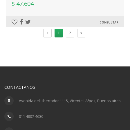
$ 47.604
CONSULTAR
«
1
2
»
CONTACTANOS
Avenida del Libertador 1115, Vicente LÃ³pez, Buenos aires
011 4807-4680