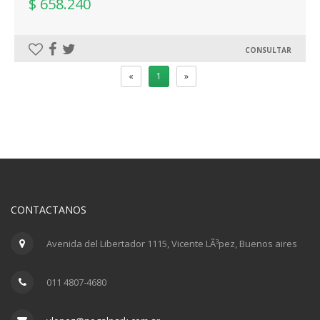
$ 658.240
CONSULTAR
«
1
»
CONTACTANOS
Avenida del Libertador 1115, Vicente LÃ³pez, Buenos aires
011 4807-4680