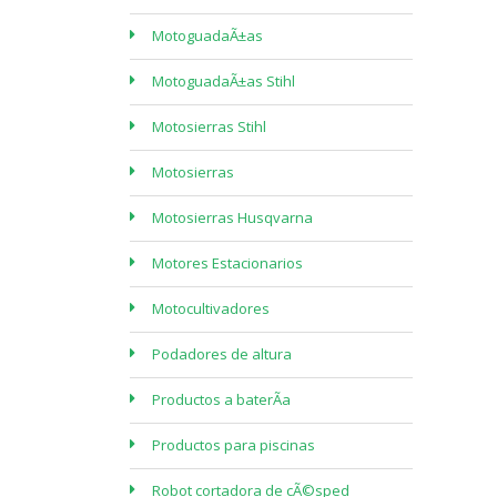
MotoguadaÃ±as
MotoguadaÃ±as Stihl
Motosierras Stihl
Motosierras
Motosierras Husqvarna
Motores Estacionarios
Motocultivadores
Podadores de altura
Productos a baterÃ­a
Productos para piscinas
Robot cortadora de cÃ©sped