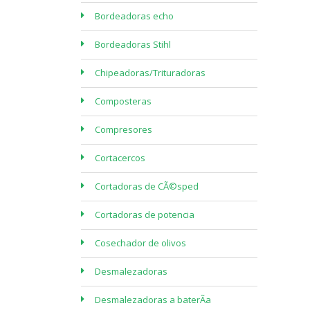
Bordeadoras echo
Bordeadoras Stihl
Chipeadoras/Trituradoras
Composteras
Compresores
Cortacercos
Cortadoras de CÃ©sped
Cortadoras de potencia
Cosechador de olivos
Desmalezadoras
Desmalezadoras a baterÃ­a