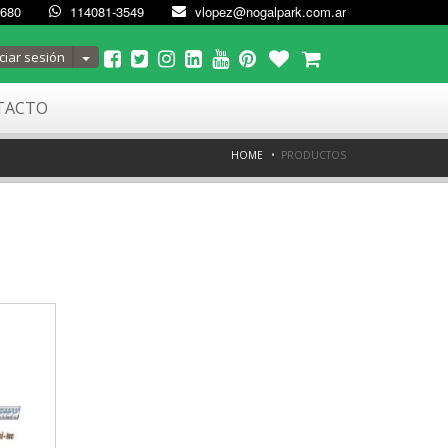
4680
114081-3549
vlopez@nogalpark.com.ar
Toggle Dropdown
ciar sesión
TACTO
HOME
PRODUCTOS