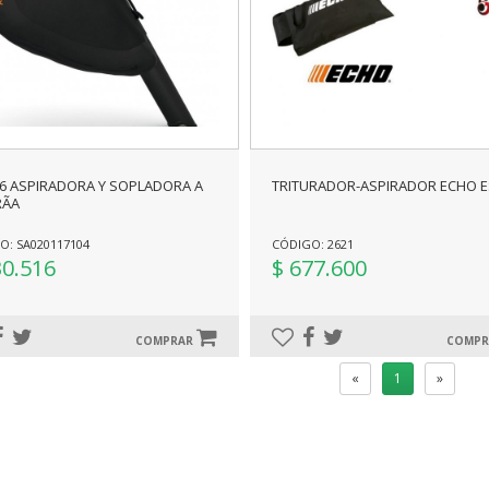
6 ASPIRADORA Y SOPLADORA A
TRITURADOR-ASPIRADOR ECHO E
ÃA
O: SA020117104
CÓDIGO: 2621
30.516
$ 677.600
COMPRAR
COMP
«
1
»