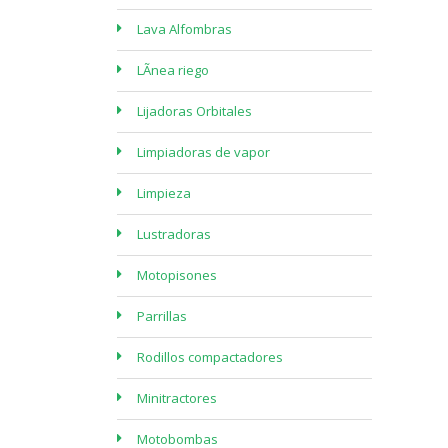
Lava Alfombras
LÃ­nea riego
Lijadoras Orbitales
Limpiadoras de vapor
Limpieza
Lustradoras
Motopisones
Parrillas
Rodillos compactadores
Minitractores
Motobombas