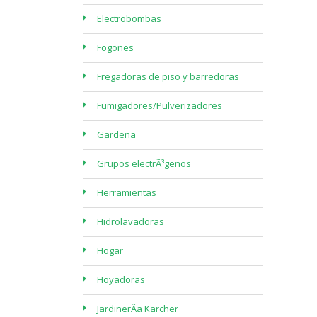
Electrobombas
Fogones
Fregadoras de piso y barredoras
Fumigadores/Pulverizadores
Gardena
Grupos electrÃ³genos
Herramientas
Hidrolavadoras
Hogar
Hoyadoras
JardinerÃ­a Karcher