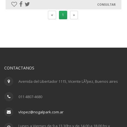
CONSULTAR
«
1
»
CONTACTANOS
Avenida del Libertador 1115, Vicente LÃ³pez, Buenos aires
011 4807-4680
vlopez@nogalpark.com.ar
Lunes a Viernes de 9 a 13.30hs y de 14.00 a 18.00 hs y