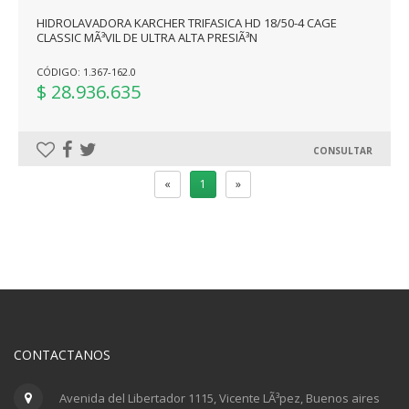
HIDROLAVADORA KARCHER TRIFASICA HD 18/50-4 CAGE
CLASSIC MÃ³VIL DE ULTRA ALTA PRESIÃ³N
CÓDIGO: 1.367-162.0
$ 28.936.635
CONSULTAR
«
1
»
CONTACTANOS
Avenida del Libertador 1115, Vicente LÃ³pez, Buenos aires