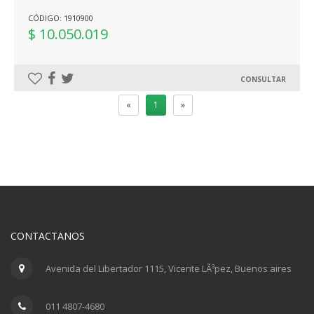
CÓDIGO: 1910900
$ 10.050.019
CONSULTAR
«
1
»
CONTACTANOS
Avenida del Libertador 1115, Vicente LÃ³pez, Buenos aires
011 4807-4680