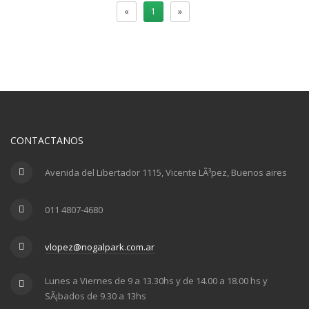
«
1
»
CONTACTANOS
Avenida del Libertador 1115, Vicente LÃ³pez, Buenos aires
011 4807-4680
vlopez@nogalpark.com.ar
Lunes a Viernes de 9 a 13.30hs y de 14.00 a 18.00 hs y
SÃ¡bados de 9.30 a 13hs