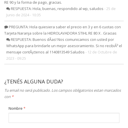
RE 90 y la forma de pago, gracias.
RESPUESTA: Hola, buenas, respondido al wp, saludos
- 25 de
Junio de 2024 - 10:35
PREGUNTA: Hola quiesiera saber el precio en 3 y en 6 cuotas con
Tarjeta Naranja sobre la HIDROLAVADORA STIHL RE 80 X . Gracias
RESPUESTA: Buenos dÃ­as! Nos comunicamos con usted por
WhatsApp para brindarle un mejor asesoramiento. Si no recibiÃ³ el
mensaje contÃ¡ctenos al 1140813549 Saludos
- 12 de Octubre de
2023 - 09:25
¿TENÉS ALGUNA DUDA?
Tu email no será publicado. Los campos obligatorios estan marcados
con
*
Nombre
*