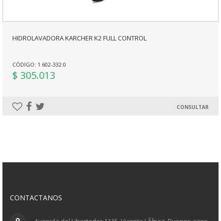
HIDROLAVADORA KARCHER K2 FULL CONTROL
CÓDIGO: 1.602-332.0
$ 305.013
CONSULTAR
CONTACTANOS
Avenida del Libertador 1115, Vicente LÃ³pez, Buenos aires