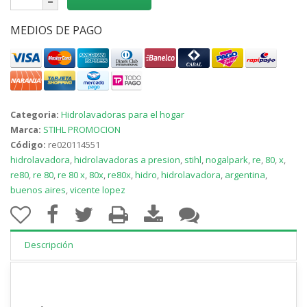
MEDIOS DE PAGO
Categoria:
Hidrolavadoras para el hogar
Marca:
STIHL PROMOCION
Código:
re020114551
hidrolavadora
,
hidrolavadoras a presion
,
stihl
,
nogalpark
,
re
,
80
,
x
,
re80
,
re 80
,
re 80 x
,
80x
,
re80x
,
hidro
,
hidrolavadora
,
argentina
,
buenos aires
,
vicente lopez
Descripción