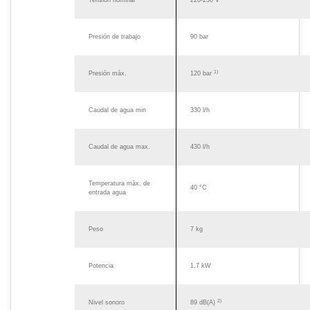
Tensión nominal
220-230 V
Presión de trabajo
90 bar
1)
Presión máx.
120 bar
Caudal de agua min
330 l/h
Caudal de agua max.
430 l/h
Temperatura máx. de
40 °C
entrada agua
Peso
7 kg
Potencia
1,7 kW
2)
Nivel sonoro
89 dB(A)