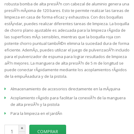
robusta bomba de alta presiÃ³n con cabezal de aluminio genera una
presiÃ³n mÃ¡xima de 120 bares. Esto te permite realizar las tareas de
limpieza en casa de forma eficaz y exhaustiva. Con dos boquillas
estÃ¡ndar, puedes realizar diferentes tareas de limpieza. La boquilla
de chorro plano ajustable es adecuada para la limpieza rÃ¡pida de
las superficies mÃ¡s sensibles, mientras que la boquilla roja con
potente chorro puntual tambiÃ©n elimina la suciedad dura de forma
eficiente. AdemÃ¡s, puedes utilizar el juego de pulverizaciÃ³n incluido
para el pulverizador de espuma para lograr resultados de limpieza
aÃºn mejores. La manguera de alta presiÃ³n de 5 m de longitud se
puede conectar rÃ¡pidamente mediante los acoplamientos rÃ¡pidos
de la empuÃ±adura y de la pistola.
Almacenamiento de accesorios directamente en la mÃ¡quina
Acoplamiento rÃ¡pido para facilitar la conexiÃ³n de la manguera
de alta presiÃ³n y la pistola
Para la limpieza en el jardÃ­n
COMPRAR