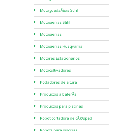
MotoguadaÃ±as Stihl
Motosierras Stihl
Motosierras
Motosierras Husqvarna
Motores Estacionarios
Motocultivadores
Podadores de altura
Productos a baterÃ­a
Productos para piscinas
Robot cortadora de cÃ©sped
Robots para piscinas