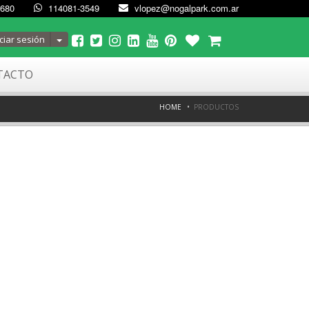
4680
114081-3549
vlopez@nogalpark.com.ar
Toggle Dropdown
ciar sesión
TACTO
HOME
PRODUCTOS