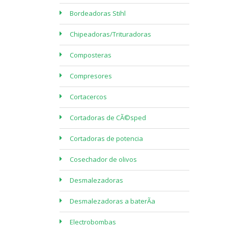
Bordeadoras Stihl
Chipeadoras/Trituradoras
Composteras
Compresores
Cortacercos
Cortadoras de CÃ©sped
Cortadoras de potencia
Cosechador de olivos
Desmalezadoras
Desmalezadoras a baterÃ­a
Electrobombas