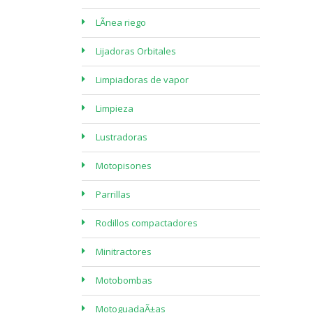
LÃ­nea riego
Lijadoras Orbitales
Limpiadoras de vapor
Limpieza
Lustradoras
Motopisones
Parrillas
Rodillos compactadores
Minitractores
Motobombas
MotoguadaÃ±as