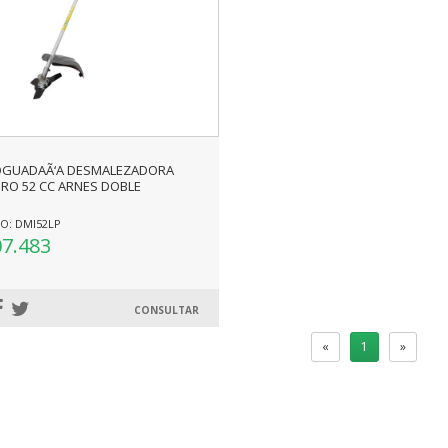
GUADAÃ‘A DESMALEZADORA
RO 52 CC ARNES DOBLE
O: DMI52LP
07.483
CONSULTAR
«
1
»