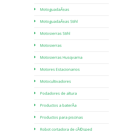
MotoguadaÃ±as
MotoguadaÃ±as Stihl
Motosierras Stihl
Motosierras
Motosierras Husqvarna
Motores Estacionarios
Motocultivadores
Podadores de altura
Productos a baterÃ­a
Productos para piscinas
Robot cortadora de cÃ©sped