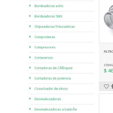
Bordeadoras echo
Bordeadoras Stihl
Chipeadoras/Trituradoras
Composteras
Compresores
FILTR
Cortacercos
CÓDIGO
Cortadoras de CÃ©sped
$ 4
Cortadoras de potencia
Cosechador de olivos
Desmalezadoras
Desmalezadoras a baterÃ­a