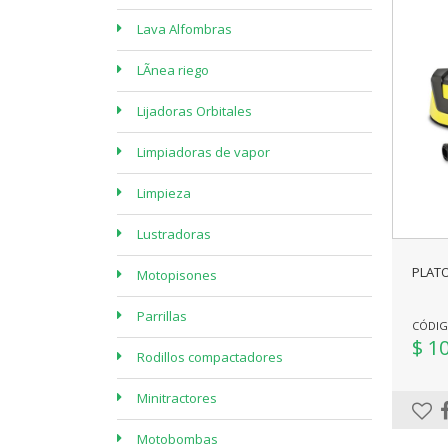
Lava Alfombras
LÃ­nea riego
Lijadoras Orbitales
Limpiadoras de vapor
Limpieza
Lustradoras
PLATO
Motopisones
Parrillas
CÓDIGO
$ 1
Rodillos compactadores
Minitractores
Motobombas