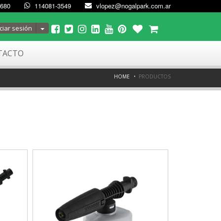
4680
114081-3549
vlopez@nogalpark.com.ar
Toggle Dropdown
ciar sesión
TACTO
HOME
PRODUCTOS