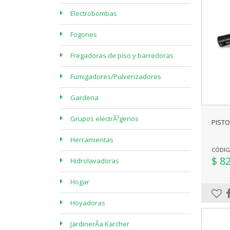
Electrobombas
Fogones
Fregadoras de piso y barredoras
Fumigadores/Pulverizadores
Gardena
Grupos electrÃ³genos
PISTO
Herramientas
CÓDIGO
$ 8
Hidrolavadoras
Hogar
Hoyadoras
JardinerÃ­a Karcher