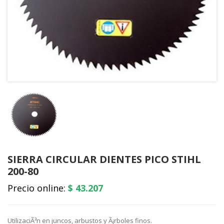
SIERRA CIRCULAR DIENTES PICO STIHL
200-80
Precio online:
$ 43.207
UtilizaciÃ³n en juncos, arbustos y Ã¡rboles finos.