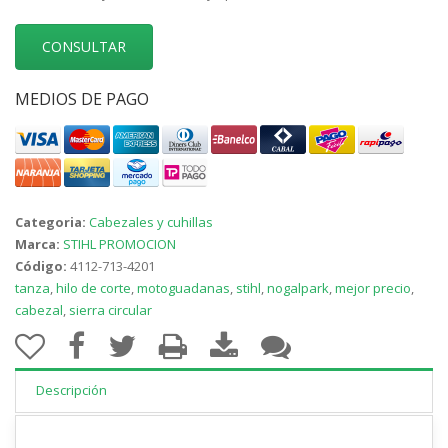
CONSULTAR
MEDIOS DE PAGO
Categoria:
Cabezales y cuhillas
Marca:
STIHL PROMOCION
Código:
4112-713-4201
tanza
,
hilo de corte
,
motoguadanas
,
stihl
,
nogalpark
,
mejor precio
,
cabezal
,
sierra circular
Descripción