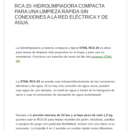
RCA 20: HIDROLIMPIADORA COMPACTA
PARA UNA LIMPIEZA RÁPIDA SIN
CONEXIONES A LA RED ELÉCTRICA Y DE
AGUA.
La hidrolimpiadora a batería compacta y ligera
STIHL RCA 20
es ideal
para tareas de limpieza más pequeñas en el hogar y para uso en
movimiento. Funciona con baterías de iones de litio del
sistema STIHL
AS
.
La
STIHL RCA 20
se puede usar independientemente de las conexiones
eléctricas y de agua. Si no hay una conexión de agua cerca, puedes
usar agua de, por ejemplo, un barril de agua a través de la manguera de
vacío o usar el contenedor de transporte de agua suministrado.
Gracias a la
presión máxima de 24 bar y al bajo peso de solo 1,3 kg
,
puedes usar la RCA 20 para limpiar muebles de jardín, bicicletas, parrillas
o equipos de juego con particular flexibilidad, incluso con una mano si es
necesario. La boquilla 4 en 1 permite un cambio rápido entre diferentes