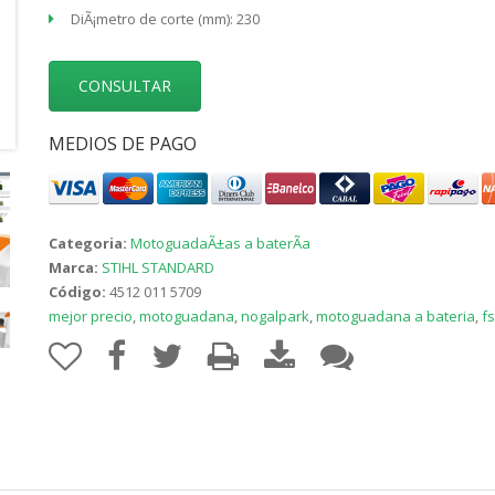
DiÃ¡metro de corte (mm): 230
CONSULTAR
MEDIOS DE PAGO
Categoria:
MotoguadaÃ±as a baterÃ­a
Marca:
STIHL STANDARD
Código:
4512 011 5709
mejor precio
,
motoguadana
,
nogalpark
,
motoguadana a bateria
,
f