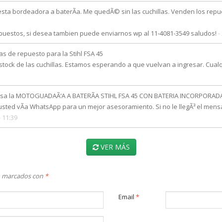
ta bordeadora a baterÃ­a. Me quedÃ© sin las cuchillas. Venden los repu
puestos, si desea tambien puede enviarnos wp al 11-4081-3549 saludos!
-
s de repuesto para la Stihl FSA 45
ck de las cuchillas. Estamos esperando a que vuelvan a ingresar. Cualq
a la MOTOGUADAÃ‘A A BATERÃA STIHL FSA 45 CON BATERIA INCORPORADA. Cu
ed vÃ­a WhatsApp para un mejor asesoramiento. Si no le llegÃ³ el mensaj
- 11:39
VER MÁS
an marcados con
*
Email
*