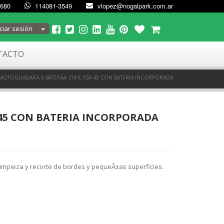
4680
114081-3549
vlopez@nogalpark.com.ar
Toggle Dropdown
ciar sesión
TACTO
MOTOGUADAÃ‘A A BATERÃA STIHL FSA 45 CON BATERIA INCORPORADA
 45 CON BATERIA INCORPORADA
impieza y recorte de bordes y pequeÃ±as superficies.