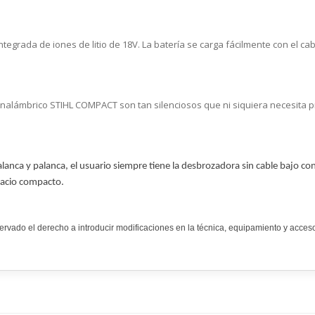
tegrada de iones de litio de 18V. La batería se carga fácilmente con el cab
inalámbrico STIHL COMPACT son tan silenciosos que ni siquiera necesita pr
nca y palanca, el usuario siempre tiene la desbrozadora sin cable bajo contr
pacio compacto.
rvado el derecho a introducir modificaciones en la técnica, equipamiento y acceso