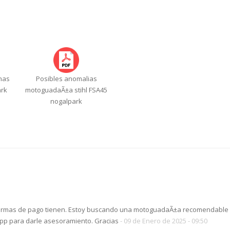
nas
Posibles anomalias
ark
motoguadaÃ±a stihl FSA45
nogalpark
rmas de pago tienen. Estoy buscando una motoguadaÃ±a recomendable a
pp para darle asesoramiento. Gracias
- 09 de Enero de 2025 - 09:50