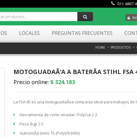
011 4807-
Ini
MOS
LOCALES
PREGUNTAS FRECUENTES
CON
HOME
PRODUCTOS
MOTOGUADAÃ‘A A BATERÃA STIHL FSA
Precio online:
$ 324.183
La FSA 45 es una motoguadaÃ±a compacta ideal para trabajos de l
Herramienta de corte stnadar: PolyCut 2-2
Peso (kg): 2.5
AutnomÃ­a (min): 15 (Poly)/8 (Hilo)