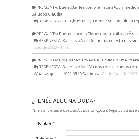
PREGUNTA: Buen dÃ­a, les compre hace aÃ±o y medio es
Saludos Claudia
RESPUESTA: Hola ,buenas! ya derive su consulta a re
PREGUNTA: Buenas tardes Tienen las cuchillas plÃ¡stica
RESPUESTA: Buenos dÃ­as! De momento estamos sin sto
Julio de 2023 - 11:05
PREGUNTA: Hola hacen envÃ­os a TucumÃ¡n? me interes
RESPUESTA: Buenos dÃ­as! Ya nos comunicamos con ust
WhatsApp al 114081-3549 Saludos.
- 24 de Abril de 2023 
¿TENÉS ALGUNA DUDA?
Tu email no será publicado. Los campos obligatorios est
Nombre
*
Telefono
*