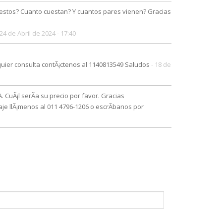
estos? Cuanto cuestan? Y cuantos pares vienen? Gracias
 24 de Abril de 2024 - 17:40
uier consulta contÃ¡ctenos al 1140813549 Saludos
- 18 de
Ã¡l serÃ­a su precio por favor. Gracias
e llÃ¡menos al 011 4796-1206 o escrÃ­banos por